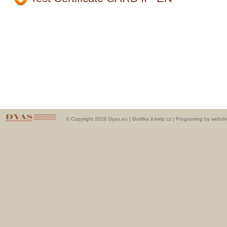
© Copyright 2026 Dyas.eu |
Grafika it-help.cz
|
Programing by webde