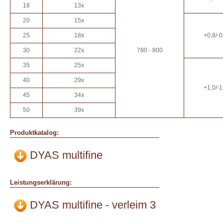
18
13x
20
15x
25
18x
+0,8/-0
30
22x
780 - 800
35
25x
40
29x
+1,0/-1
45
34x
50
39x
Produktkatalog:
DYAS multifine
Leistungserklärung:
DYAS multifine - verleim 3