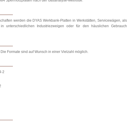
84 Sperrholzplatten nach der Gasanalyse-Methode.
schaften werden die DYAS Werkbank-Platten in Werkstätten, Servicewägen, als
n in unterschiedlichen Industriezweigen oder für den häuslichen Gebrauch
Die Formate sind auf Wunsch in einer Vielzahl möglich.
4-2
2