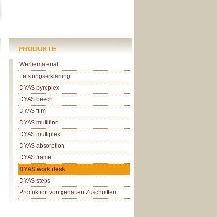
PRODUKTE
Werbematerial
Leistungserklärung
DYAS pyroplex
DYAS beech
DYAS film
DYAS multifine
DYAS multiplex
DYAS absorption
DYAS frame
DYAS work desk
DYAS steps
Produktion von genauen Zuschnitten