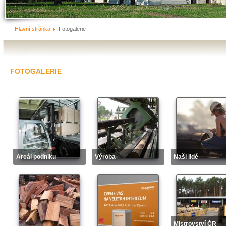
Hlavní stránka
Fotogalerie
FOTOGALERIE
Areál podniku
Výroba
Naši lidé
Mistrovství ČR