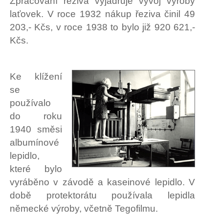
Zpracování řeziva vyjadřuje vývoj výroby
laťovek. V roce 1932 nákup řeziva činil 49
203,- Kčs, v roce 1938 to bylo již 920 621,-
Kčs.
Ke klížení
se
používalo
do roku
1940 směsi
albumínové
lepidlo,
které bylo
vyráběno v závodě a kaseinové lepidlo. V
době protektorátu používala lepidla
německé výroby, včetně Tegofilmu.