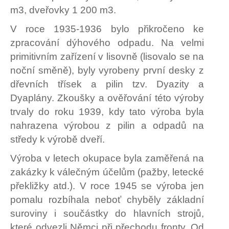
m3, dveřovky 1 200 m3.
V roce 1935-1936 bylo přikročeno ke
zpracování dýhového odpadu. Na velmi
primitivním zařízení v lisovně (lisovalo se na
noční směně), byly vyrobeny první desky z
dřevních třísek a pilin tzv. Dyazity a
Dyaplány. Zkoušky a ověřování této výroby
trvaly do roku 1939, kdy tato výroba byla
nahrazena výrobou z pilin a odpadů na
středy k výrobě dveří.
Výroba v letech okupace byla zaměřená na
zakázky k válečným účelům (pažby, letecké
překližky atd.). V roce 1945 se výroba jen
pomalu rozbíhala neboť chyběly základní
suroviny i součástky do hlavních strojů,
které odvezli Němci při přechodu fronty. Od