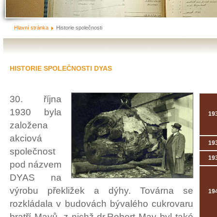
Hlavní stránka
Historie společnosti
HISTORIE SPOLEČNOSTI DYAS
30. října
1930 byla
19
založena
akciová
19
společnost
19
pod názvem
DYAS na
výrobu překližek a dýhy. Továrna se
19
rozkládala v budovách bývalého cukrovaru
bratří Mayů, z nichž dr.Robert May byl také