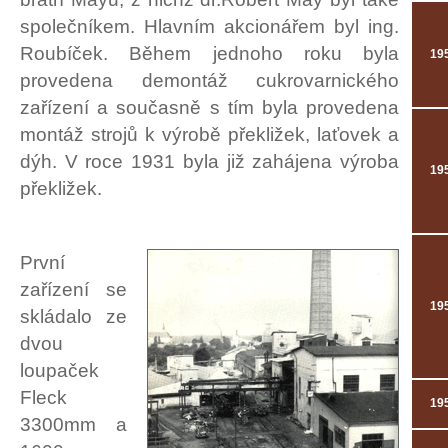
společníkem. Hlavním akcionářem byl ing.
Roubíček. Během jednoho roku byla
19
provedena demontáž cukrovarnického
zařízení a současně s tím byla provedena
montáž strojů k výrobě překližek, laťovek a
dýh. V roce 1931 byla již zahájena výroba
19
překližek.
První
zařízení se
19
skládalo ze
dvou
loupaček
Fleck
19
3300mm a