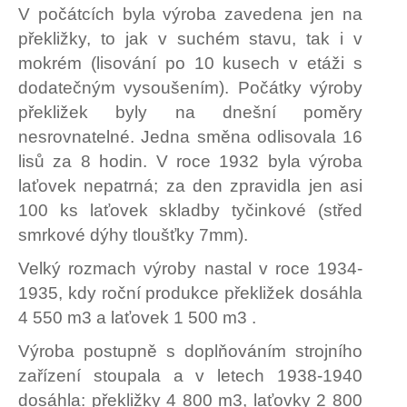
V počátcích byla výroba zavedena jen na
překližky, to jak v suchém stavu, tak i v
mokrém (lisování po 10 kusech v etáži s
dodatečným vysoušením). Počátky výroby
překližek byly na dnešní poměry
nesrovnatelné. Jedna směna odlisovala 16
lisů za 8 hodin. V roce 1932 byla výroba
laťovek nepatrná; za den zpravidla jen asi
100 ks laťovek skladby tyčinkové (střed
smrkové dýhy tloušťky 7mm).
Velký rozmach výroby nastal v roce 1934-
1935, kdy roční produkce překližek dosáhla
4 550 m3 a laťovek 1 500 m3 .
Výroba postupně s doplňováním strojního
zařízení stoupala a v letech 1938-1940
dosáhla: překližky 4 800 m3, laťovky 2 800