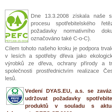
Dne 13.3.2008 získala naše sp
procesu spotřebitelského řet
požadavky normativního d
označováno také C-o-C).
Cílem tohoto našeho kroku je podpora trval
v lesích a spotřeby dřeva jako ekologic
výrobků ze dřeva, ochrany přírody a trv
společnosti prostřednictvím realizace Če
lesů.
Vedení DYAS.EU, a.s. se zaváza
udržovat požadavky spotřebite
produktů v souladu s aktuá