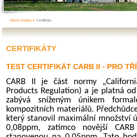
Hlavní stránka
Certifikáty
CERTIFIKÁTY
TEST CERTIFIKÁT CARB II - PRO TŘ
CARB II je část normy „
Californ
Products Regulation) a je platná o
zabývá sníženým únikem formal
kompozitních materiálů. Předchůdce
který stanovil maximální množství 
0,08ppm, zatímco novější CARB
stanovenou na 0,05ppm. Tato hodn