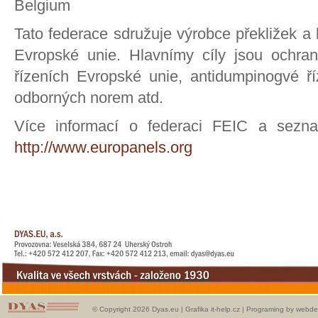
Belgium
Tato federace sdružuje výrobce překližek a
Evropské unie. Hlavnímy cíly jsou ochran
řízeních Evropské unie, antidumpinogvé říz
odborných norem atd.
Více informací o federaci FEIC a sezn
http://www.europanels.org
© Copyright 2026 Dyas.eu |
Grafika it-help.cz
|
Programing by webde