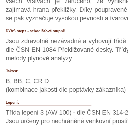
všech vrstvách je zaručeno, že vynikn
zajímavá hrana překližky. Díky poupravené
se pak vyznačuje vysokou pevností a tvarovo
DYAS steps - schodišťové stupně
Jsou zdravotně nezávadné a vyhovují třídě 
dle ČSN EN 1084 Překližované desky. Tříd
metody plynové analýzy.
Jakost:
B, BB, C, CR D
(kombinace jakostí dle poptávky zákazníka)
Lepení:
Třída lepení 3 (AW 100) - dle ČSN EN 314-
Jsou určeny pro nechráněné venkovní prost