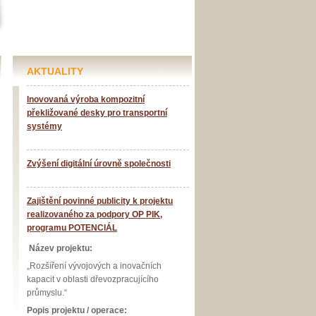
AKTUALITY
Inovovaná výroba kompozitní
překližované desky pro transportní
systémy
Zvýšení digitální úrovně společnosti
Zajištění povinné publicity k projektu
realizovaného za podpory OP PIK,
programu POTENCIÁL
Název projektu:
„Rozšíření vývojových a inovačních
kapacit v oblasti dřevozpracujícího
průmyslu.“
Popis projektu / operace: